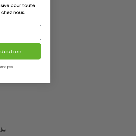
sive pour toute
 chez nous.
t
éduction
.
mme pas.
i
 de