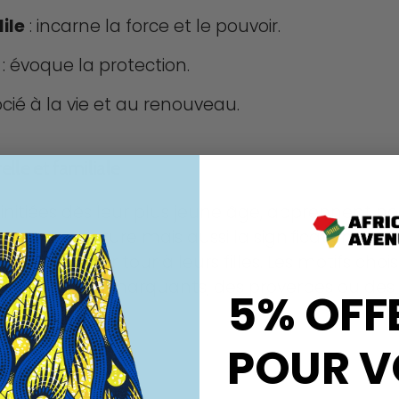
ile
: incarne la force et le pouvoir.
: évoque la protection.
ocié à la vie et au renouveau.
lle et familiale
initiées dès leur plus jeune âge, apprennent n
ues de teinture mais aussi la signification de c
ettent à leur tour à leurs filles. Les motifs chois
s événements marquants, des proverbes ou des
5% OFF
POUR V
nelle et collective