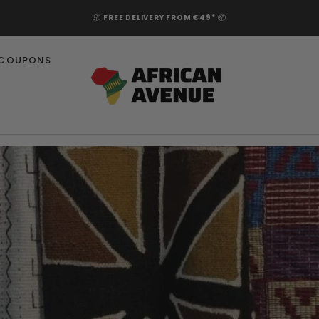
📦
FREE DELIVERY FROM €49*
📦
COUPONS
CLASSIC
EXCLUDED FROM LOMÉ
VLISCO