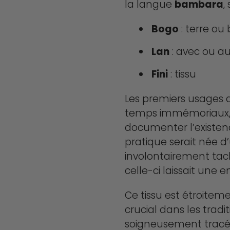
la langue
bambara
,
Bogo
: terre ou
Lan
: avec ou a
Fini
: tissu
Les premiers usages 
temps immémoriaux, bi
documenter l’existen
pratique serait née 
involontairement tac
celle-ci laissait une
Ce tissu est étroitemen
crucial dans les traditi
soigneusement tracés,