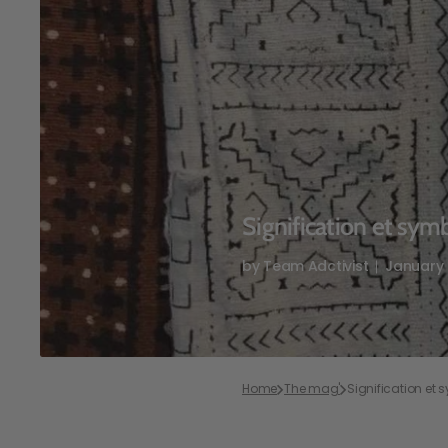
Purple Wax Fabric
Signification et sym
by
Team Adctivist
January 
Home
The mag'
Signification et 