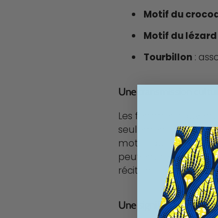
Motif du crocod
Motif du lézard
Tourbillon
: ass
Une transmission culture
Les femmes, souvent 
seulement les techniq
motifs, qu'elles transm
peuvent refléter de
récits historiques.
Une signification person