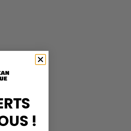
on
es
is
ERTS
OUS !