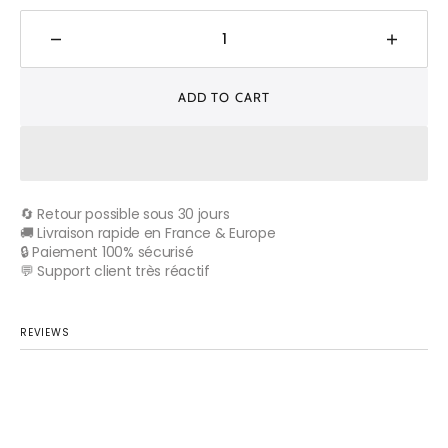
Decrease
Increa
quantity
quantit
for
for
ADD TO CART
Wax
Wax
Tissu
Tissu
Pagne
Pagne
Africain
Africai
-
-
🔄 Retour possible sous 30 jours
Coupon
Coupo
🚚 Livraison rapide en France & Europe
2
2
🔒 Paiement 100% sécurisé
Yards
Yards
💬 Support client très réactif
100%
100%
Coton
Coton
-
-
REVIEWS
BLEU
BLEU
/
/
ORANGE
ORAN
/
/
JAUNE
JAUN