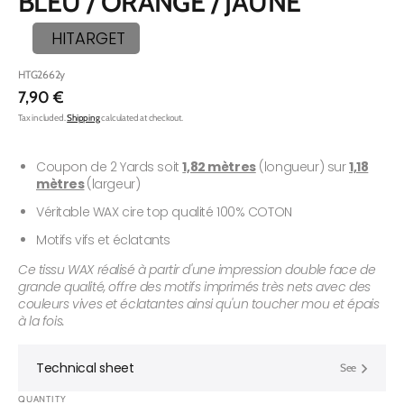
BLEU / ORANGE / JAUNE
HITARGET
SKU:
HTG2662y
Regular
7,90 €
price
Tax included.
Shipping
calculated at checkout.
Coupon de 2 Yards soit
1,82 mètres
(longueur) sur
1,18
mètres
(largeur)
Véritable WAX cire top qualité 100% COTON
Motifs vifs et éclatants
Ce tissu WAX réalisé à partir d'une impression double face de
grande qualité, offre des motifs imprimés très nets avec des
couleurs vives et éclatantes ainsi qu'un toucher mou et épais
à la fois.
Technical sheet
See
QUANTITY