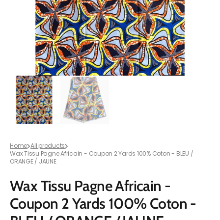
in
gallery
view
Home
All products
Wax Tissu Pagne Africain - Coupon 2 Yards 100% Coton - BLEU /
ORANGE / JAUNE
Wax Tissu Pagne Africain -
Coupon 2 Yards 100% Coton -