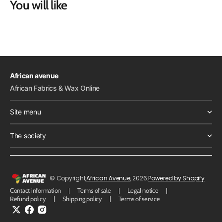
You will like
African avenue
African Fabrics & Wax Online
Site menu
The society
© Copyright,
African Avenue
, 2026.
Powered by Shopify
Contact information
Terms of sale
Legal notice
Refund policy
Shipping policy
Terms of service
Twitter
Facebook
Instagram